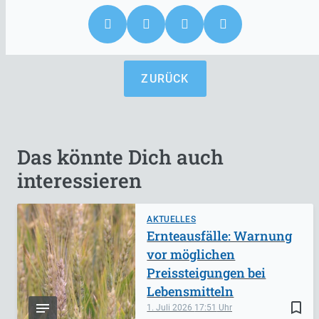
ZURÜCK
Das könnte Dich auch
interessieren
AKTUELLES
Ernteausfälle: Warnung
vor möglichen
Preissteigungen bei
Lebensmitteln
bookmark_border
1. Juli 2026
17:51