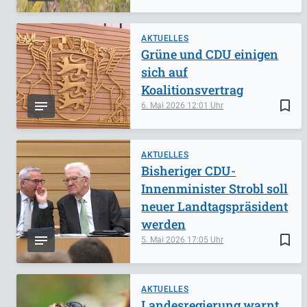
AKTUELLES
Grüne und CDU einigen
sich auf
Koalitionsvertrag
bookmark_border
6. Mai 2026
12:01
AKTUELLES
Bisheriger CDU-
Innenminister Strobl soll
neuer Landtagspräsident
werden
bookmark_border
5. Mai 2026
17:05
AKTUELLES
Landesregierung warnt