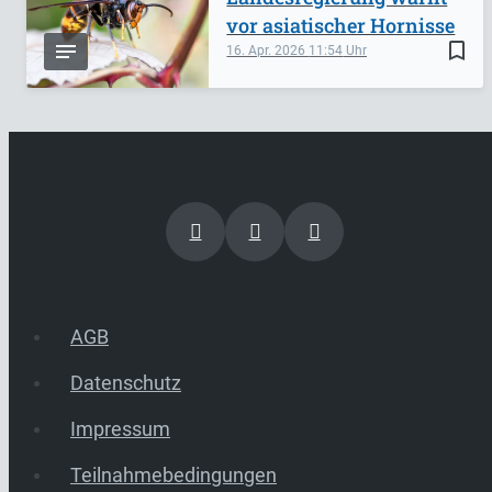
vor asiatischer Hornisse
bookmark_border
16. Apr. 2026
11:54
AGB
Datenschutz
Impressum
Teilnahmebedingungen