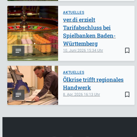
AKTUELLES
ver.di erzielt
Tarifabschluss bei
Spielbanken Baden-
Württemberg
bookmark_border
10. Juni 2026
15:34
AKTUELLES
Ölkrise trifft regionales
Handwerk
bookmark_border
8. Apr. 2026
16:13