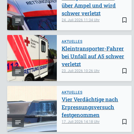
über Ampel und wird
schwer verletzt
bookmark_border
24. Juli 2026
11:34
AKTUELLES
Kleintransporter-Fahrer
bei Unfall auf A5 schwer
verletzt
bookmark_border
23. Juli 2026
10:26
AKTUELLES
Vier Verdächtige nach
Erpressungsversuch
festgenommen
bookmark_border
17. Juli 2026
14:18