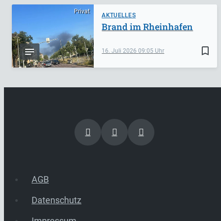
Privat
AKTUELLES
Brand im Rheinhafen
bookmark_border
16. Juli 2026
09:05
AGB
Datenschutz
Impressum