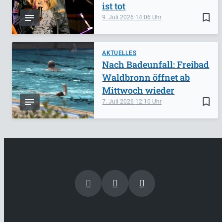
ist tot
bookmark_border
9. Juli 2026
14:06
AKTUELLES
Nach Badeunfall: Freibad
Waldbronn öffnet ab
Mittwoch wieder
bookmark_border
7. Juli 2026
12:10