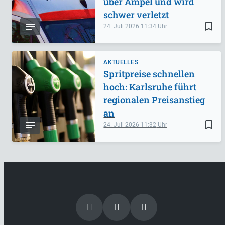
über Ampel und wird
schwer verletzt
bookmark_border
24. Juli 2026
11:34
AKTUELLES
Spritpreise schnellen
hoch: Karlsruhe führt
regionalen Preisanstieg
an
bookmark_border
24. Juli 2026
11:32