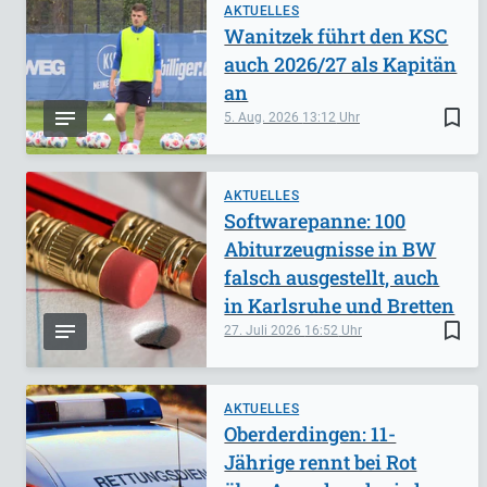
AKTUELLES
Wanitzek führt den KSC
auch 2026/27 als Kapitän
an
bookmark_border
5. Aug. 2026
13:12
AKTUELLES
Softwarepanne: 100
Abiturzeugnisse in BW
falsch ausgestellt, auch
in Karlsruhe und Bretten
bookmark_border
27. Juli 2026
16:52
AKTUELLES
Oberderdingen: 11-
Jährige rennt bei Rot