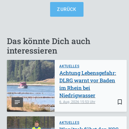
ZURÜCK
Das könnte Dich auch
interessieren
AKTUELLES
Achtung Lebensgefahr:
DLRG warnt vor Baden
im Rhein bei
Niedrigwasser
bookmark_border
6. Aug. 2026
15:53
AKTUELLES