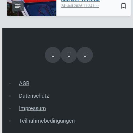
bookmark_border
24. Juli 2026
11:34
AGB
Datenschutz
Impressum
Teilnahmebedingungen