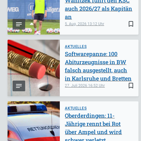
Wanitzek führt den KSC
auch 2026/27 als Kapitän
an
bookmark_border
5. Aug. 2026
13:12
AKTUELLES
Softwarepanne: 100
Abiturzeugnisse in BW
falsch ausgestellt, auch
in Karlsruhe und Bretten
bookmark_border
27. Juli 2026
16:52
AKTUELLES
Oberderdingen: 11-
Jährige rennt bei Rot
über Ampel und wird
schwer verletzt