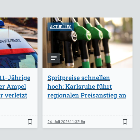
AKTUELLES
11-Jährige
Spritpreise schnellen
ber Ampel
hoch: Karlsruhe führt
 verletzt
regionalen Preisanstieg an
bookmark_border
bookmark_border
24. Juli 2026
11:32