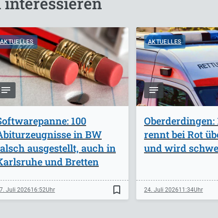
 interessieren
AKTUELLES
AKTUELLES
Softwarepanne: 100
Oberderdingen: 
Abiturzeugnisse in BW
rennt bei Rot ü
falsch ausgestellt, auch in
und wird schwer
Karlsruhe und Bretten
bookmark_border
7. Juli 2026
16:52
24. Juli 2026
11:34