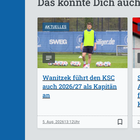
Das könnte Dich auch
AKTUELLES
Wanitzek führt den KSC
auch 2026/27 als Kapitän
an
bookmark_border
5. Aug. 2026
13:12
2