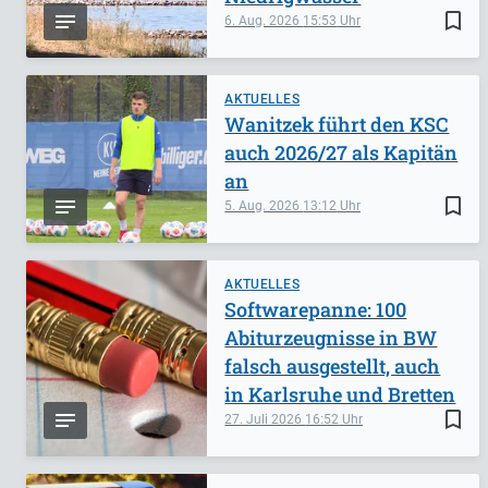
bookmark_border
6. Aug. 2026
15:53
AKTUELLES
Wanitzek führt den KSC
auch 2026/27 als Kapitän
an
bookmark_border
5. Aug. 2026
13:12
AKTUELLES
Softwarepanne: 100
Abiturzeugnisse in BW
falsch ausgestellt, auch
in Karlsruhe und Bretten
bookmark_border
27. Juli 2026
16:52