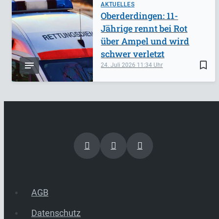
AKTUELLES
Oberderdingen: 11-
Jährige rennt bei Rot
über Ampel und wird
schwer verletzt
bookmark_border
24. Juli 2026
11:34
AGB
Datenschutz