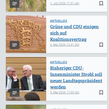
bookmark_border
1. Juli 2026
17:51
AKTUELLES
Grüne und CDU einigen
sich auf
Koalitionsvertrag
bookmark_border
6. Mai 2026
12:01
AKTUELLES
Bisheriger CDU-
Innenminister Strobl soll
neuer Landtagspräsident
werden
bookmark_border
5. Mai 2026
17:05