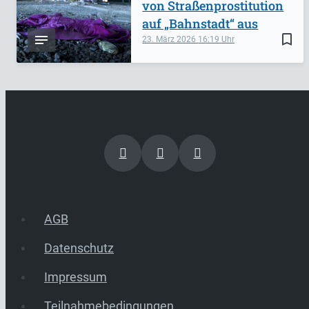
von Straßenprostitution
auf „Bahnstadt“ aus
bookmark_border
23. März 2026
16:19
AGB
Datenschutz
Impressum
Teilnahmebedingungen