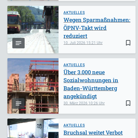
AKTUELLES
Wegen Sparmaßnahmen:
ÖPNV-Takt wird
reduziert
bookmark_border
10. Juli 2026
15:21
AKTUELLES
Über 3.000 neue
Sozialwohnungen in
Baden-Württemberg
angekündigt
bookmark_border
30. März 2026
10:26
AKTUELLES
Bruchsal weitet Verbot