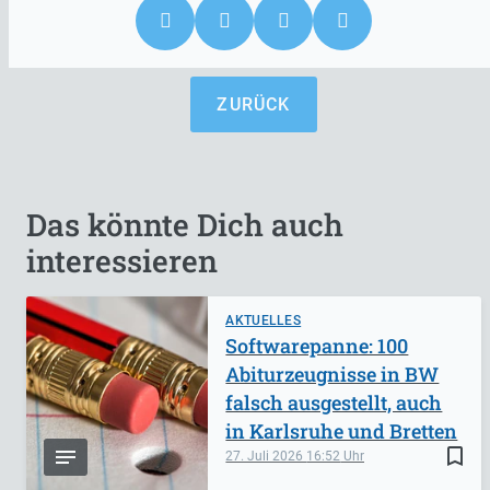
ZURÜCK
Das könnte Dich auch
interessieren
AKTUELLES
Softwarepanne: 100
Abiturzeugnisse in BW
falsch ausgestellt, auch
in Karlsruhe und Bretten
bookmark_border
27. Juli 2026
16:52