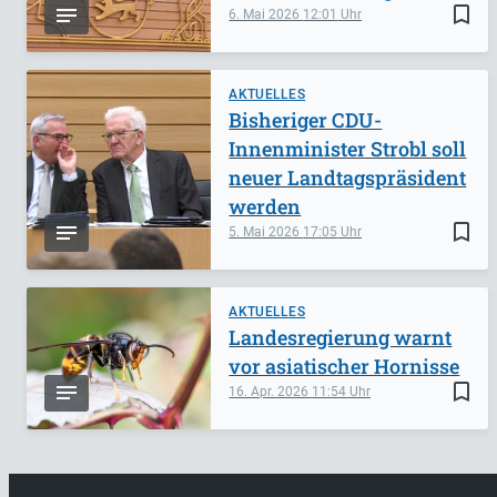
bookmark_border
6. Mai 2026
12:01
AKTUELLES
Bisheriger CDU-
Innenminister Strobl soll
neuer Landtagspräsident
werden
bookmark_border
5. Mai 2026
17:05
AKTUELLES
Landesregierung warnt
vor asiatischer Hornisse
bookmark_border
16. Apr. 2026
11:54