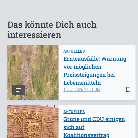
Das könnte Dich auch
interessieren
AKTUELLES
Ernteausfälle: Warnung
vor möglichen
Preissteigungen bei
Lebensmitteln
bookmark_border
1. Juli 2026
17:51
AKTUELLES
Grüne und CDU einigen
sich auf
Koalitionsvertrag