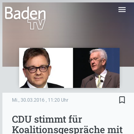
menu
bookmark_border
Mi., 30.03.2016
, 11:20 Uhr
CDU stimmt für
Koalitionsgespräche mit