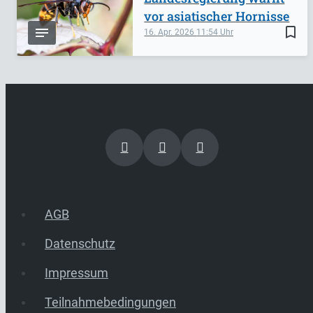
vor asiatischer Hornisse
bookmark_border
16. Apr. 2026
11:54
AGB
Datenschutz
Impressum
Teilnahmebedingungen