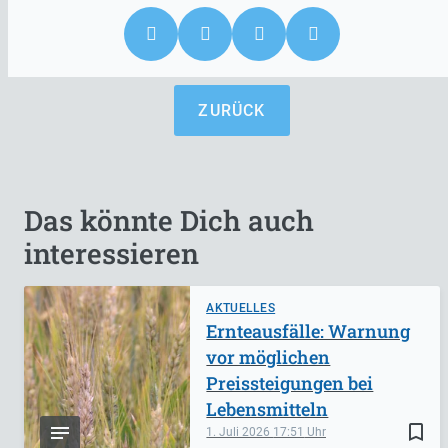
ZURÜCK
Das könnte Dich auch
interessieren
AKTUELLES
Ernteausfälle: Warnung
vor möglichen
Preissteigungen bei
Lebensmitteln
bookmark_border
1. Juli 2026
17:51