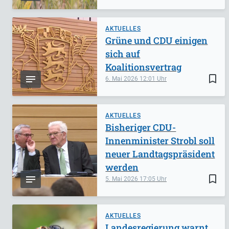
AKTUELLES
Grüne und CDU einigen
sich auf
Koalitionsvertrag
bookmark_border
6. Mai 2026
12:01
AKTUELLES
Bisheriger CDU-
Innenminister Strobl soll
neuer Landtagspräsident
werden
bookmark_border
5. Mai 2026
17:05
AKTUELLES
Landesregierung warnt