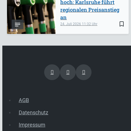
hoch: Karlsruhe führt
regionalen Preisanstieg
an
bookmark_border
24. Juli 2026
11:32
AGB
Datenschutz
Impressum