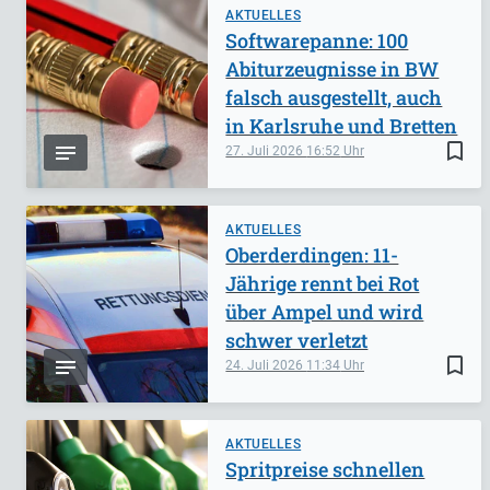
AKTUELLES
Softwarepanne: 100
Abiturzeugnisse in BW
falsch ausgestellt, auch
in Karlsruhe und Bretten
bookmark_border
27. Juli 2026
16:52
AKTUELLES
Oberderdingen: 11-
Jährige rennt bei Rot
über Ampel und wird
schwer verletzt
bookmark_border
24. Juli 2026
11:34
AKTUELLES
Spritpreise schnellen