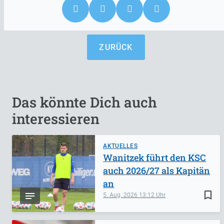
ZURÜCK
Das könnte Dich auch
interessieren
AKTUELLES
Wanitzek führt den KSC
auch 2026/27 als Kapitän
an
bookmark_border
5. Aug. 2026
13:12