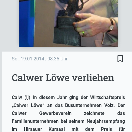
bookmark_border
So., 19.01.2014
, 08:35 Uhr
Calwer Löwe verliehen
Calw (ij) In diesem Jahr ging der Wirtschaftspreis
„Calwer Löwe“ an das Busunternehmen Volz. Der
Calwer Gewerbeverein zeichnete das
Familienunternehmen bei seinem Neujahrsempfang
im Hirsauer Kursaal mit dem Preis für