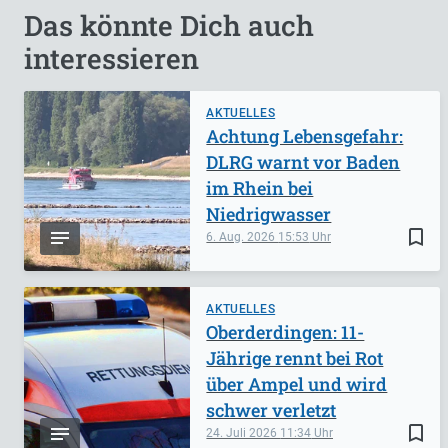
Das könnte Dich auch
interessieren
AKTUELLES
Achtung Lebensgefahr:
DLRG warnt vor Baden
im Rhein bei
Niedrigwasser
bookmark_border
6. Aug. 2026
15:53
AKTUELLES
Oberderdingen: 11-
Jährige rennt bei Rot
über Ampel und wird
schwer verletzt
bookmark_border
24. Juli 2026
11:34