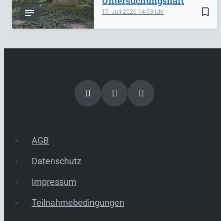
Untersuchungshaft
bookmark_border
17. Juli 2026
14:53
AGB
Datenschutz
Impressum
Teilnahmebedingungen