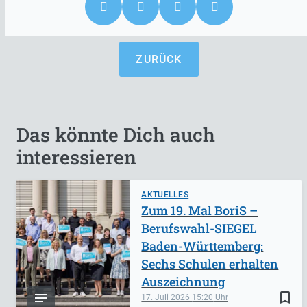
ZURÜCK
Das könnte Dich auch
interessieren
AKTUELLES
Zum 19. Mal BoriS –
Berufswahl-SIEGEL
Baden-Württemberg:
Sechs Schulen erhalten
Auszeichnung
bookmark_border
17. Juli 2026
15:20