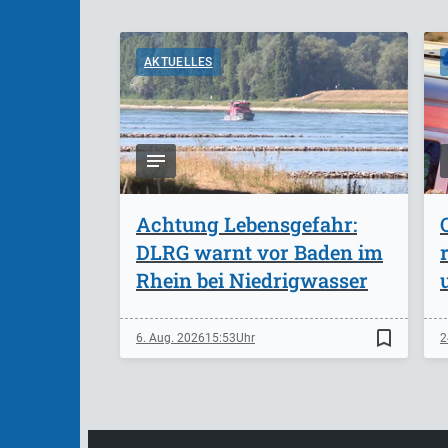
AKTUELLES
Achtung Lebensgefahr:
DLRG warnt vor Baden im
Rhein bei Niedrigwasser
bookmark_border
6. Aug. 2026
15:53
2