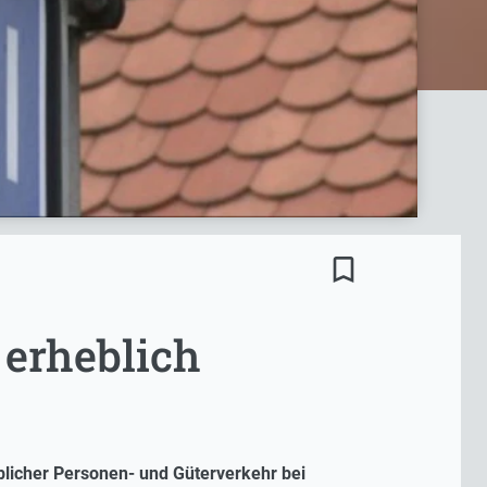
bookmark_border
 erheblich
blicher Personen- und Güterverkehr bei