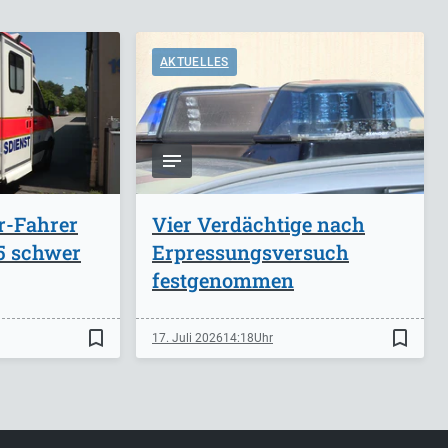
AKTUELLES
r-Fahrer
Vier Verdächtige nach
A5 schwer
Erpressungsversuch
festgenommen
bookmark_border
bookmark_border
17. Juli 2026
14:18