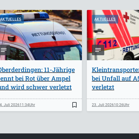
AKTUELLES
AKTUELLES
Oberderdingen: 11-Jährige
Kleintransporte
rennt bei Rot über Ampel
bei Unfall auf 
und wird schwer verletzt
verletzt
bookmark_border
4. Juli 2026
11:34
23. Juli 2026
10:26