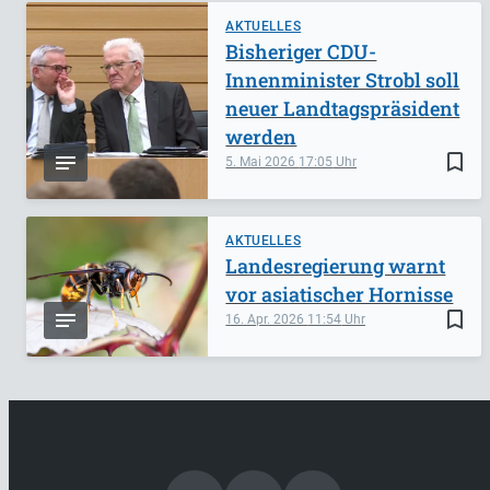
AKTUELLES
Bisheriger CDU-
Innenminister Strobl soll
neuer Landtagspräsident
werden
bookmark_border
5. Mai 2026
17:05
AKTUELLES
Landesregierung warnt
vor asiatischer Hornisse
bookmark_border
16. Apr. 2026
11:54