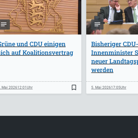
Grüne und CDU einigen
Bisheriger CDU
sich auf Koalitionsvertrag
Innenminister St
neuer Landtags
werden
bookmark_border
. Mai 2026
12:01
5. Mai 2026
17:05