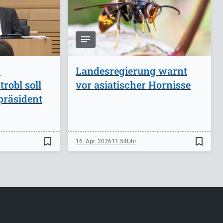
-
Landesregierung warnt
robl soll
vor asiatischer Hornisse
präsident
bookmark_border
bookmark_border
16. Apr. 2026
11:54