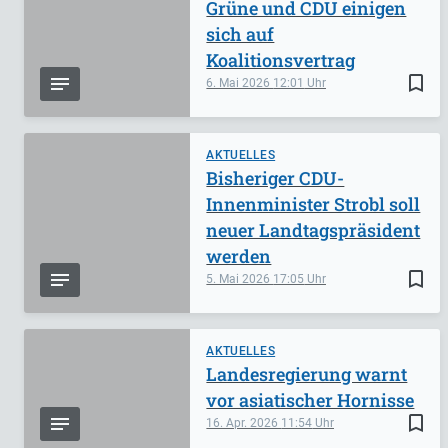
Grüne und CDU einigen
sich auf
Koalitionsvertrag
bookmark_border
6. Mai 2026
12:01
AKTUELLES
Bisheriger CDU-
Innenminister Strobl soll
neuer Landtagspräsident
werden
bookmark_border
5. Mai 2026
17:05
AKTUELLES
Landesregierung warnt
vor asiatischer Hornisse
bookmark_border
16. Apr. 2026
11:54