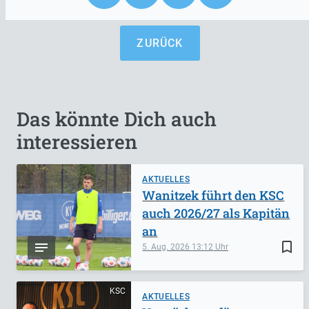
ZURÜCK
Das könnte Dich auch
interessieren
AKTUELLES
Wanitzek führt den KSC
auch 2026/27 als Kapitän
an
bookmark_border
5. Aug. 2026
13:12
KSC
AKTUELLES