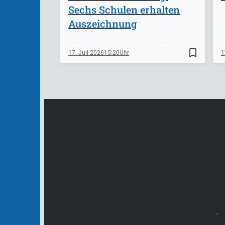
Sechs Schulen erhalten
Auszeichnung
bookmark_border
17. Juli 2026
15:20
1