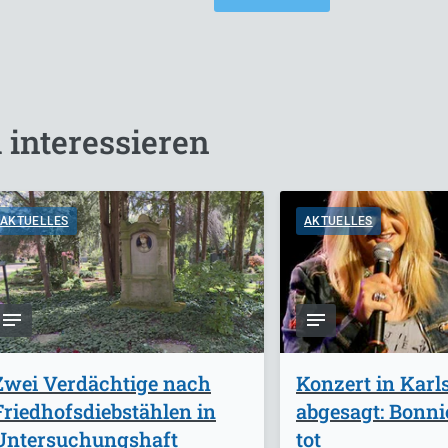
 interessieren
AKTUELLES
AKTUELLES
Zwei Verdächtige nach
Konzert in Karl
Friedhofsdiebstählen in
abgesagt: Bonnie
Untersuchungshaft
tot