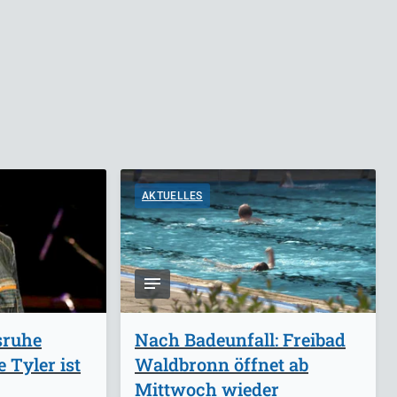
AKTUELLES
sruhe
Nach Badeunfall: Freibad
 Tyler ist
Waldbronn öffnet ab
Mittwoch wieder