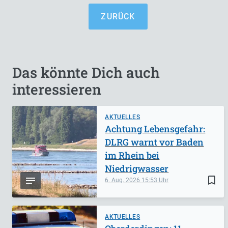
ZURÜCK
Das könnte Dich auch
interessieren
AKTUELLES
Achtung Lebensgefahr:
DLRG warnt vor Baden
im Rhein bei
Niedrigwasser
bookmark_border
6. Aug. 2026
15:53
AKTUELLES