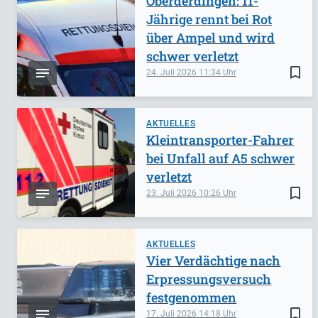
Oberderdingen: 11-
Jährige rennt bei Rot
über Ampel und wird
schwer verletzt
bookmark_border
24. Juli 2026
11:34
AKTUELLES
Kleintransporter-Fahrer
bei Unfall auf A5 schwer
verletzt
bookmark_border
23. Juli 2026
10:26
AKTUELLES
Vier Verdächtige nach
Erpressungsversuch
festgenommen
bookmark_border
17. Juli 2026
14:18