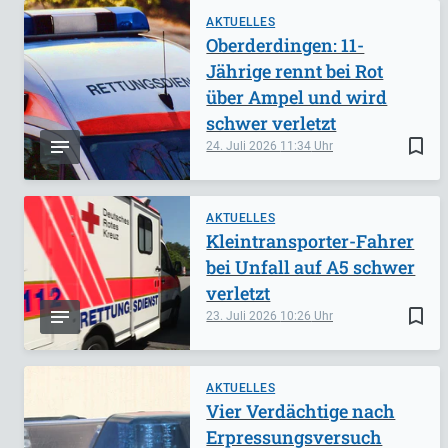
AKTUELLES
Oberderdingen: 11-
Jährige rennt bei Rot
über Ampel und wird
schwer verletzt
bookmark_border
24. Juli 2026
11:34
AKTUELLES
Kleintransporter-Fahrer
bei Unfall auf A5 schwer
verletzt
bookmark_border
23. Juli 2026
10:26
AKTUELLES
Vier Verdächtige nach
Erpressungsversuch