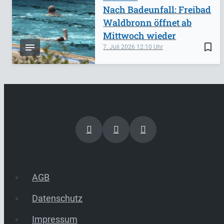
Nach Badeunfall: Freibad
Waldbronn öffnet ab
Mittwoch wieder
bookmark_border
7. Juli 2026
12:10
AGB
Datenschutz
Impressum