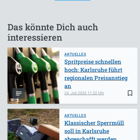
Das könnte Dich auch
interessieren
AKTUELLES
Spritpreise schnellen
hoch: Karlsruhe führt
regionalen Preisanstieg
an
bookmark_border
24. Juli 2026
11:32
AKTUELLES
Klassischer Sperrmüll
soll in Karlsruhe
abgeschafft werden