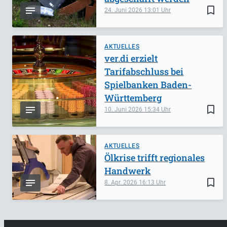
bookmark_border
24. Juni 2026
13:01
AKTUELLES
ver.di erzielt
Tarifabschluss bei
Spielbanken Baden-
Württemberg
bookmark_border
10. Juni 2026
15:34
AKTUELLES
Ölkrise trifft regionales
Handwerk
bookmark_border
8. Apr. 2026
16:13