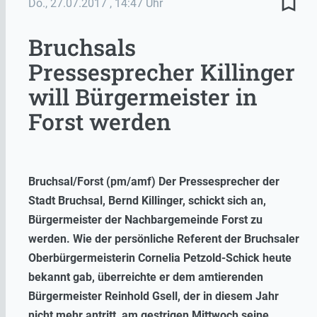
bookmark_border
Do., 27.07.2017
, 14:47 Uhr
Bruchsals
Pressesprecher Killinger
will Bürgermeister in
Forst werden
Bruchsal/Forst (pm/amf) Der Pressesprecher der
Stadt Bruchsal, Bernd Killinger, schickt sich an,
Bürgermeister der Nachbargemeinde Forst zu
werden. Wie der persönliche Referent der Bruchsaler
Oberbürgermeisterin Cornelia Petzold-Schick heute
bekannt gab, überreichte er dem amtierenden
Bürgermeister Reinhold Gsell, der in diesem Jahr
nicht mehr antritt, am gestrigen Mittwoch seine