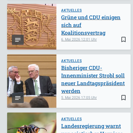
AKTUELLES
Grüne und CDU einigen
sich auf
Koalitionsvertrag
bookmark_border
6. Mai 2026
12:01
AKTUELLES
Bisheriger CDU-
Innenminister Strobl soll
neuer Landtagspräsident
werden
bookmark_border
5. Mai 2026
17:05
AKTUELLES
Landesregierung warnt