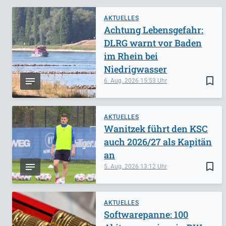
AKTUELLES
Achtung Lebensgefahr:
DLRG warnt vor Baden
im Rhein bei
Niedrigwasser
bookmark_border
6. Aug. 2026
15:53
AKTUELLES
Wanitzek führt den KSC
auch 2026/27 als Kapitän
an
bookmark_border
5. Aug. 2026
13:12
AKTUELLES
Softwarepanne: 100