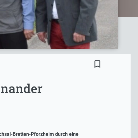
bookmark_border
inander
chsal-Bretten-Pforzheim durch eine