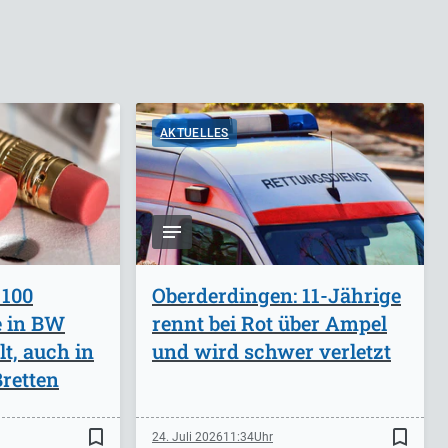
AKTUELLES
 100
Oberderdingen: 11-Jährige
e in BW
rennt bei Rot über Ampel
lt, auch in
und wird schwer verletzt
retten
bookmark_border
bookmark_border
24. Juli 2026
11:34