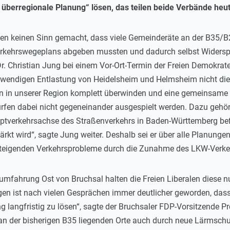
überregionale Planung“ lösen, das teilen beide Verbände heut
en keinen Sinn gemacht, dass viele Gemeinderäte an der B35/B
rkehrswegeplans abgeben mussten und dadurch selbst Widerspr
 Christian Jung bei einem Vor-Ort-Termin der Freien Demokraten
twendigen Entlastung von Heidelsheim und Helmsheim nicht die 
 in unserer Region komplett überwinden und eine gemeinsame 
dürfen dabei nicht gegeneinander ausgespielt werden. Dazu gehör
tverkehrsachse des Straßenverkehrs in Baden-Württemberg befin
kt wird“, sagte Jung weiter. Deshalb sei er über alle Planungen
steigenden Verkehrsprobleme durch die Zunahme des LKW-Verkeh
umfahrung Ost von Bruchsal halten die Freien Liberalen diese n
en ist nach vielen Gesprächen immer deutlicher geworden, dass
ng langfristig zu lösen“, sagte der Bruchsaler FDP-Vorsitzende Pr
e an der bisherigen B35 liegenden Orte auch durch neue Lärmsc