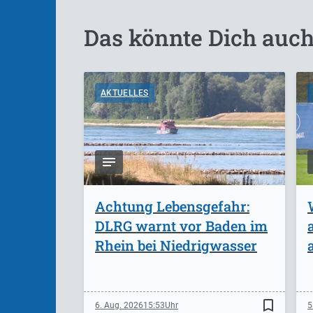
Das könnte Dich auch
AKTUELLES
Achtung Lebensgefahr:
DLRG warnt vor Baden im
Rhein bei Niedrigwasser
bookmark_border
6. Aug. 2026
15:53
5