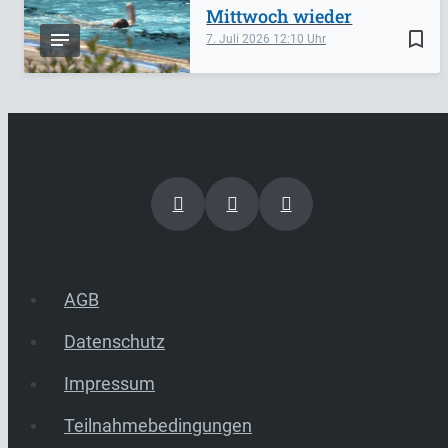
Mittwoch wieder
bookmark_border
7. Juli 2026
12:10
AGB
Datenschutz
Impressum
Teilnahmebedingungen