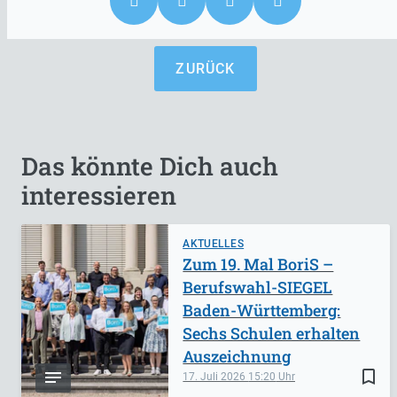
ZURÜCK
Das könnte Dich auch
interessieren
AKTUELLES
Zum 19. Mal BoriS –
Berufswahl-SIEGEL
Baden-Württemberg:
Sechs Schulen erhalten
Auszeichnung
bookmark_border
17. Juli 2026
15:20