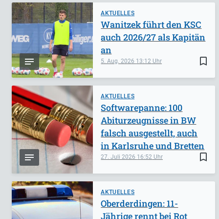
AKTUELLES
Wanitzek führt den KSC
auch 2026/27 als Kapitän
an
bookmark_border
5. Aug. 2026
13:12
AKTUELLES
Softwarepanne: 100
Abiturzeugnisse in BW
falsch ausgestellt, auch
in Karlsruhe und Bretten
bookmark_border
27. Juli 2026
16:52
AKTUELLES
Oberderdingen: 11-
Jährige rennt bei Rot