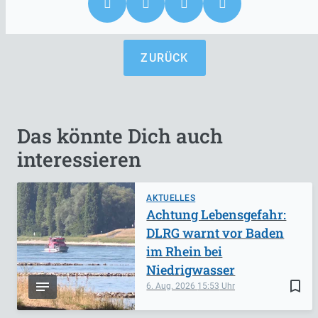
ZURÜCK
Das könnte Dich auch
interessieren
AKTUELLES
Achtung Lebensgefahr:
DLRG warnt vor Baden
im Rhein bei
Niedrigwasser
bookmark_border
6. Aug. 2026
15:53