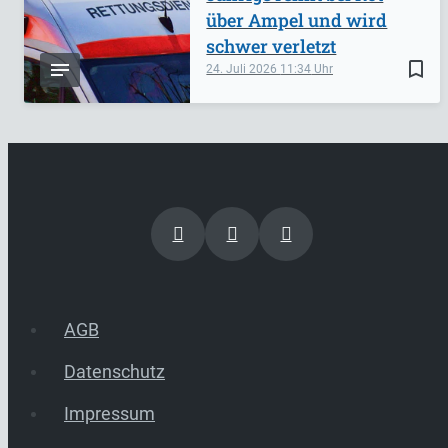
über Ampel und wird
schwer verletzt
bookmark_border
24. Juli 2026
11:34
AGB
Datenschutz
Impressum