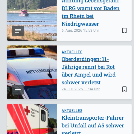
Achtung Lebensgefahr:
DLRG warnt vor Baden
im Rhein bei
Niedrigwasser
bookmark_border
6. Aug. 2026
15:53
AKTUELLES
Oberderdingen: 11-
Jährige rennt bei Rot
über Ampel und wird
schwer verletzt
bookmark_border
24. Juli 2026
11:34
AKTUELLES
Kleintransporter-Fahrer
bei Unfall auf A5 schwer
verletzt