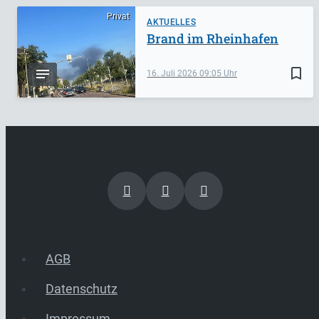
Privat
AKTUELLES
Brand im Rheinhafen
bookmark_border
16. Juli 2026
09:05
AGB
Datenschutz
Impressum