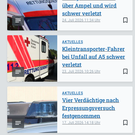
über Ampel und wird
schwer verletzt
bookmark_border
24. Juli 2026
11:34
AKTUELLES
Kleintransporter-Fahrer
bei Unfall auf A5 schwer
verletzt
bookmark_border
23. Juli 2026
10:26
AKTUELLES
Vier Verdächtige nach
Erpressungsversuch
festgenommen
bookmark_border
17. Juli 2026
14:18