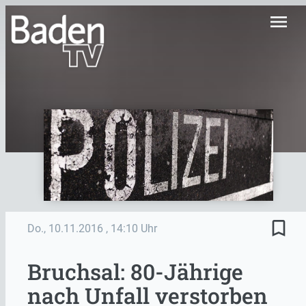
menu
bookmark_border
Do., 10.11.2016
, 14:10 Uhr
Bruchsal: 80-Jährige
nach Unfall verstorben