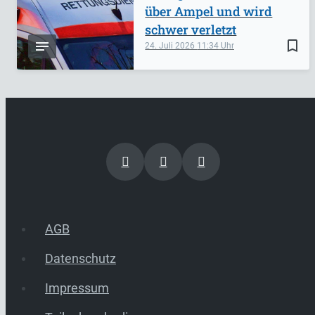
über Ampel und wird
schwer verletzt
bookmark_border
24. Juli 2026
11:34
AGB
Datenschutz
Impressum