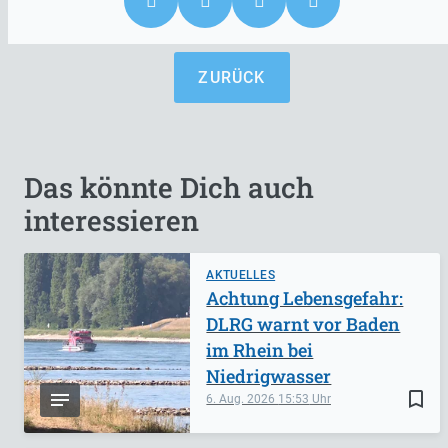
ZURÜCK
Das könnte Dich auch
interessieren
AKTUELLES
Achtung Lebensgefahr:
DLRG warnt vor Baden
im Rhein bei
Niedrigwasser
bookmark_border
6. Aug. 2026
15:53