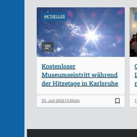
AKTUELLES
Kostenloser
Museumseintritt während
der Hitzetage in Karlsruhe
bookmark_border
25. Juni 2026
15:09
1