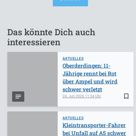
Das könnte Dich auch
interessieren
AKTUELLES
Oberderdingen: 11-
Jährige rennt bei Rot
über Ampel und wird
schwer verletzt
bookmark_border
24. Juli 2026
11:34
AKTUELLES
Kleintransporter-Fahrer
bei Unfall auf A5 schwer