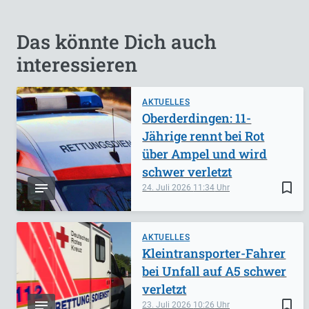
Das könnte Dich auch
interessieren
AKTUELLES
Oberderdingen: 11-
Jährige rennt bei Rot
über Ampel und wird
schwer verletzt
bookmark_border
24. Juli 2026
11:34
AKTUELLES
Kleintransporter-Fahrer
bei Unfall auf A5 schwer
verletzt
bookmark_border
23. Juli 2026
10:26