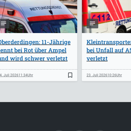
Oberderdingen: 11-Jährige
Kleintransporte
rennt bei Rot über Ampel
bei Unfall auf 
und wird schwer verletzt
verletzt
bookmark_border
4. Juli 2026
11:34
23. Juli 2026
10:26