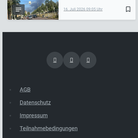
bookmark_border
16. Juli 2026
09:05
AGB
Datenschutz
Impressum
Teilnahmebedingungen