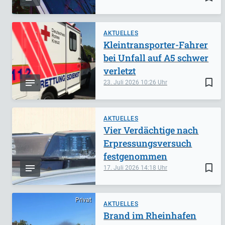
AKTUELLES
Kleintransporter-Fahrer
bei Unfall auf A5 schwer
verletzt
bookmark_border
23. Juli 2026
10:26
AKTUELLES
Vier Verdächtige nach
Erpressungsversuch
festgenommen
bookmark_border
17. Juli 2026
14:18
Privat
AKTUELLES
Brand im Rheinhafen