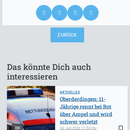
ZURÜCK
Das könnte Dich auch
interessieren
AKTUELLES
Oberderdingen: 11-
Jährige rennt bei Rot
über Ampel und wird
schwer verletzt
bookmark_border
24. Juli 2026
11:34