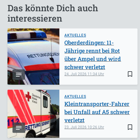
Das könnte Dich auch
interessieren
AKTUELLES
Oberderdingen: 11-
Jährige rennt bei Rot
über Ampel und wird
schwer verletzt
bookmark_border
24. Juli 2026
11:34
AKTUELLES
Kleintransporter-Fahrer
bei Unfall auf A5 schwer
verletzt
bookmark_border
23. Juli 2026
10:26