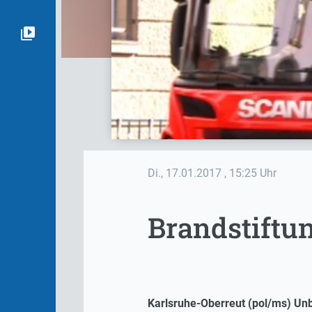
Di., 17.01.2017
, 15:25 Uhr
Brandstiftun
Karlsruhe-Oberreut (pol/ms) Unb