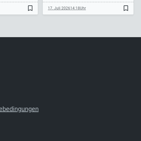
bookmark_border
bookmark_border
17. Juli 2026
14:18
ebedingungen