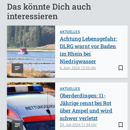
Das könnte Dich auch
interessieren
AKTUELLES
Achtung Lebensgefahr:
DLRG warnt vor Baden
im Rhein bei
Niedrigwasser
bookmark_border
6. Aug. 2026
15:53
AKTUELLES
Oberderdingen: 11-
Jährige rennt bei Rot
über Ampel und wird
schwer verletzt
bookmark_border
24. Juli 2026
11:34