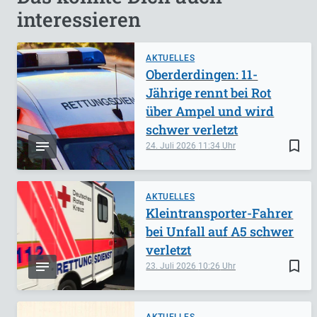
interessieren
AKTUELLES
Oberderdingen: 11-
Jährige rennt bei Rot
über Ampel und wird
schwer verletzt
bookmark_border
24. Juli 2026
11:34
AKTUELLES
Kleintransporter-Fahrer
bei Unfall auf A5 schwer
verletzt
bookmark_border
23. Juli 2026
10:26
AKTUELLES