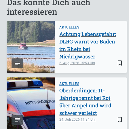
Das könnte Dich auch
interessieren
AKTUELLES
Achtung Lebensgefahr:
DLRG warnt vor Baden
im Rhein bei
Niedrigwasser
bookmark_border
6. Aug. 2026
15:53
AKTUELLES
Oberderdingen: 11-
Jährige rennt bei Rot
über Ampel und wird
schwer verletzt
bookmark_border
24. Juli 2026
11:34