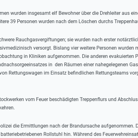
 wurden insgesamt elf Bewohner über die Drehleiter aus ein
eitere 39 Personen wurden nach dem Löschen durchs Treppenhaus 
schwere Rauchgasvergiftungen; sie wurden nach erster notärztli
nsivmedizinisch versorgt. Bislang vier weitere Personen wurden mi
obachtung in Kliniken aufgenommen. Die anderen evakuierten P
ndnachsorgeeinsatzes in den Räumen einer nahegelegenen Gastst
von Rettungswagen im Einsatz befindlichen Rettungsteams vorg
Stockwerken vom Feuer beschädigten Treppenflurs und Abschlu
kehren.
olizei die Ermittlungen nach der Brandursache aufgenommen. Da
batteriebetriebenen Rollstuhl hin. Während des Feuerwehreinsa