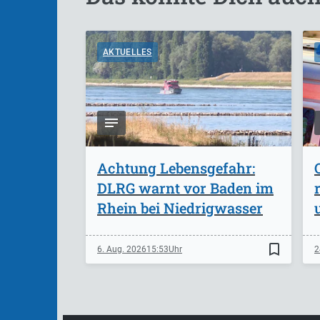
AKTUELLES
Achtung Lebensgefahr:
DLRG warnt vor Baden im
Rhein bei Niedrigwasser
bookmark_border
6. Aug. 2026
15:53
2