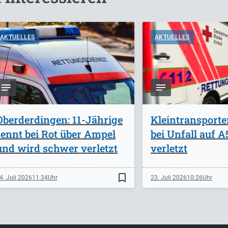
AKTUELLES
AKTUELLES
Oberderdingen: 11-Jährige
Kleintransporte
rennt bei Rot über Ampel
bei Unfall auf 
und wird schwer verletzt
verletzt
bookmark_border
4. Juli 2026
11:34
23. Juli 2026
10:26