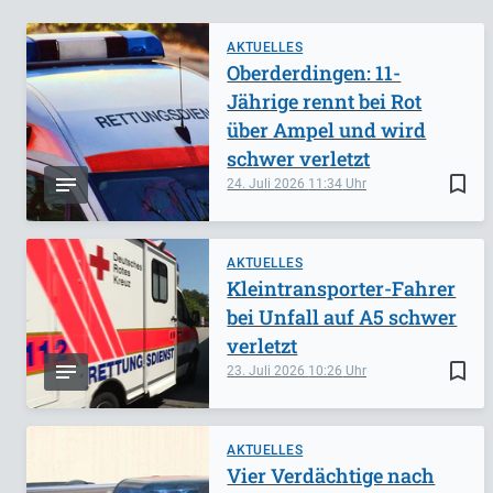
AKTUELLES
Oberderdingen: 11-
Jährige rennt bei Rot
über Ampel und wird
schwer verletzt
bookmark_border
24. Juli 2026
11:34
AKTUELLES
Kleintransporter-Fahrer
bei Unfall auf A5 schwer
verletzt
bookmark_border
23. Juli 2026
10:26
AKTUELLES
Vier Verdächtige nach