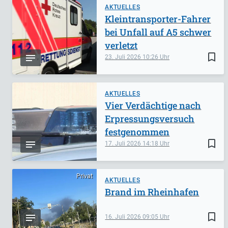
AKTUELLES
Kleintransporter-Fahrer
bei Unfall auf A5 schwer
verletzt
bookmark_border
23. Juli 2026
10:26
AKTUELLES
Vier Verdächtige nach
Erpressungsversuch
festgenommen
bookmark_border
17. Juli 2026
14:18
Privat
AKTUELLES
Brand im Rheinhafen
bookmark_border
16. Juli 2026
09:05