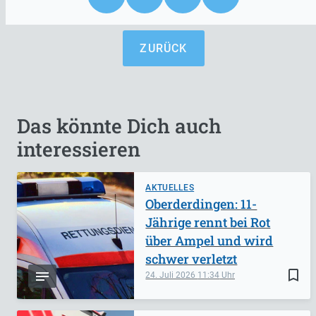
ZURÜCK
Das könnte Dich auch
interessieren
AKTUELLES
Oberderdingen: 11-
Jährige rennt bei Rot
über Ampel und wird
schwer verletzt
bookmark_border
24. Juli 2026
11:34