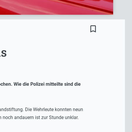
bookmark_border
is
hen. Wie die Polizei mitteilte sind die
randstiftung. Die Wehrleute konnten neun
en noch andauern ist zur Stunde unklar.