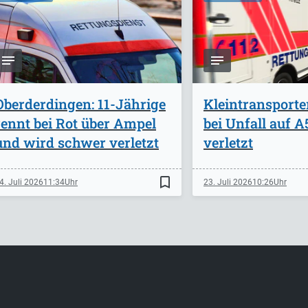
Oberderdingen: 11-Jährige
Kleintransporte
rennt bei Rot über Ampel
bei Unfall auf 
und wird schwer verletzt
verletzt
bookmark_border
4. Juli 2026
11:34
23. Juli 2026
10:26