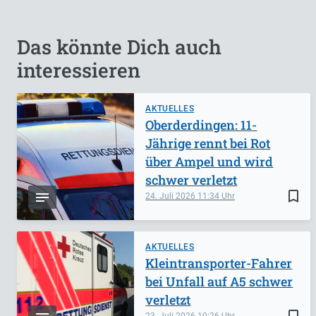
Das könnte Dich auch
interessieren
AKTUELLES
Oberderdingen: 11-
Jährige rennt bei Rot
über Ampel und wird
schwer verletzt
bookmark_border
24. Juli 2026
11:34
AKTUELLES
Kleintransporter-Fahrer
bei Unfall auf A5 schwer
verletzt